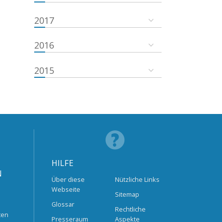
2017
2016
2015
HILFE
N
Über diese
Nützliche Links
Webseite
Sitemap
Glossar
Rechtliche
ten
Presseraum
Aspekte