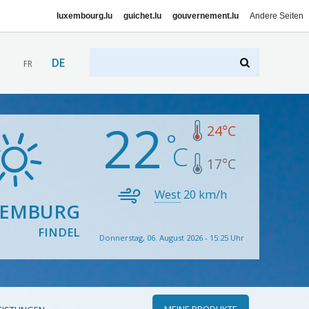
luxembourg.lu
guichet.lu
gouvernement.lu
Andere Seiten
DE
FR
22
24
°C
17
°C
West
20
km/h
XEMBURG
FINDEL
Donnerstag, 06. August 2026 - 15:25 Uhr
MEINE PRODUKTE