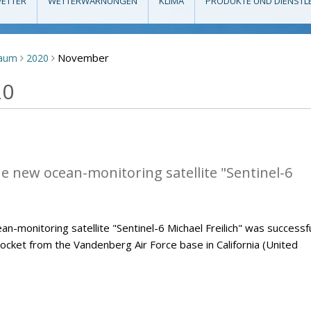
ETTER
WETTERWARNUNGEN
KLIMA
PRODUKTE UND DIENSTL
November
raum
2020
>
>
20
he new ocean-monitoring satellite "Sentinel-6
monitoring satellite "Sentinel-6 Michael Freilich" was successfu
ocket from the Vandenberg Air Force base in California (United