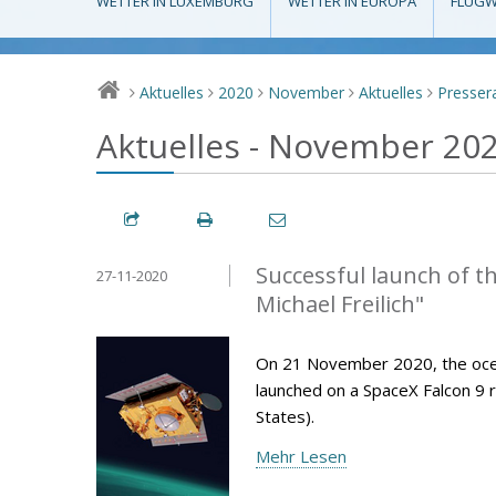
WETTER IN LUXEMBURG
WETTER IN EUROPA
FLUGW
Aktuelles
2020
November
Aktuelles
Presse
>
>
>
>
>
Aktuelles - November 20
Successful launch of t
27-11-2020
Michael Freilich"
On 21 November 2020, the ocean-
launched on a SpaceX Falcon 9 r
States).
Mehr Lesen