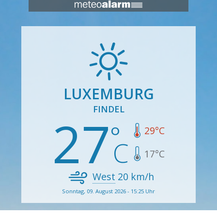
LUXEMBURG
FINDEL
27
29
°C
17
°C
West
20
km/h
Sonntag, 09. August 2026 - 15:25 Uhr