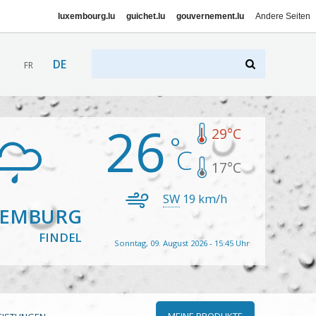
luxembourg.lu
guichet.lu
gouvernement.lu
Andere Seiten
DE
FR
26
29
°C
17
°C
SW
19
km/h
XEMBURG
FINDEL
Sonntag, 09. August 2026 - 15:45 Uhr
MEINE PRODUKTE