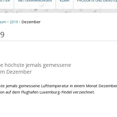
ETTER
WETTERWARNUNGEN
KLIMA
PRODUKTE UND DIENSTL
Dezember
raum
2019
>
>
19
die höchste jemals gemessene
im Dezember
hste jemals gemessene Lufttemperatur in einem Monat Dezember
ion auf dem Flughafen Luxemburg-Findel verzeichnet.