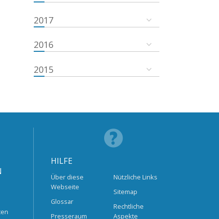
2017
2016
2015
HILFE
N
Über diese
Nützliche Links
Webseite
Sitemap
Glossar
Rechtliche
ten
Presseraum
Aspekte