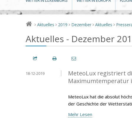
WETTER IN LUXEMBURG
WETTER IN EUROPA
FLUGW
Aktuelles
2019
Dezember
Aktuelles
Presse
>
>
>
>
>
Aktuelles - Dezember 20
MeteoLux registriert 
18-12-2019
Maximumtemperatur 
MeteoLux hat die absolut höc
der Geschichte der Wetterstat
Mehr Lesen