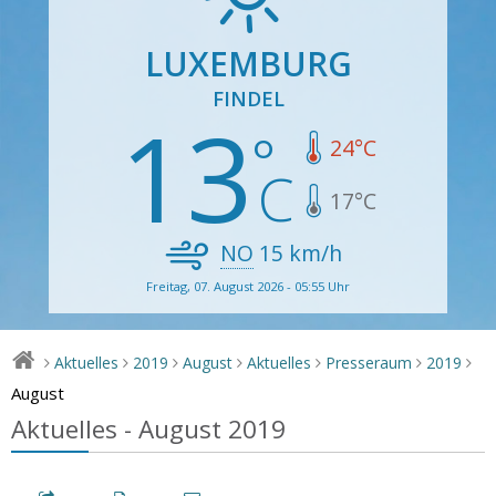
LUXEMBURG
FINDEL
13
24
°C
17
°C
NO
15
km/h
Freitag, 07. August 2026 - 05:55 Uhr
Aktuelles
2019
August
Aktuelles
Presseraum
2019
>
>
>
>
>
>
>
August
Aktuelles - August 2019