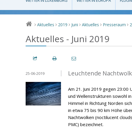
WETTER IN LUXEMBURG
WETTER IN EUROPA
FLUGW
Aktuelles
2019
Juni
Aktuelles
Presseraum
>
>
>
>
>
>
Aktuelles - Juni 2019
Leuchtende Nachtwolke
25-06-2019
Am 21. Juni 2019 gegen 23:00 U
und Wellenstrukturen sowohl i
Himmel in Richtung Norden sich
in etwa 75 bis 90 km Höhe über
Nachtwolken (noctilucent cloud
PMC) bezeichnet.