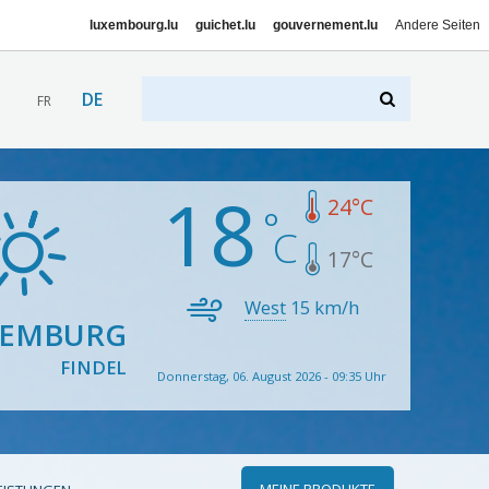
luxembourg.lu
guichet.lu
gouvernement.lu
Andere Seiten
DE
FR
18
24
°C
17
°C
West
15
km/h
XEMBURG
FINDEL
Donnerstag, 06. August 2026 - 09:35 Uhr
MEINE PRODUKTE