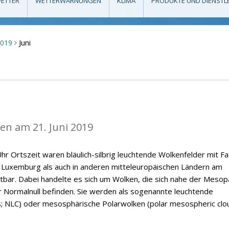
ETTER
WETTERWARNUNGEN
KLIMA
PRODUKTE UND DIENSTL
Juni
2019
>
n am 21. Juni 2019
hr Ortszeit waren bläulich-silbrig leuchtende Wolkenfelder mit F
n Luxemburg als auch in anderen mitteleuropäischen Ländern am
tbar. Dabei handelte es sich um Wolken, die sich nahe der Meso
 Normalnull befinden. Sie werden als sogenannte leuchtende
s; NLC) oder mesosphärische Polarwolken (polar mesospheric clo