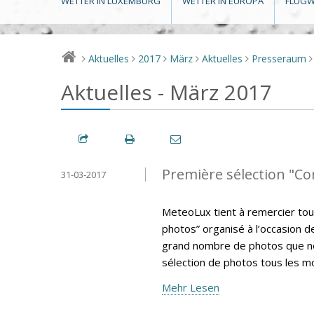
WETTER IN LUXEMBURG
WETTER IN EUROPA
FLUGW
Aktuelles
2017
März
Aktuelles
Presseraum
>
>
>
>
>
>
Aktuelles - März 2017
Première sélection "C
31-03-2017
MeteoLux tient à remercier tou
photos” organisé à l’occasion 
grand nombre de photos que nou
sélection de photos tous les m
Mehr Lesen