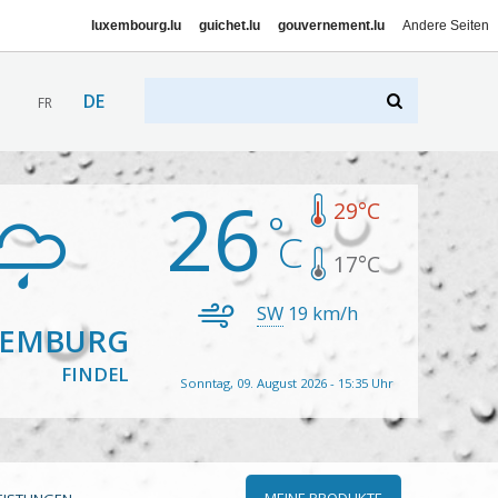
luxembourg.lu
guichet.lu
gouvernement.lu
Andere Seiten
DE
FR
26
29
°C
17
°C
SW
19
km/h
XEMBURG
FINDEL
Sonntag, 09. August 2026 - 15:35 Uhr
MEINE PRODUKTE