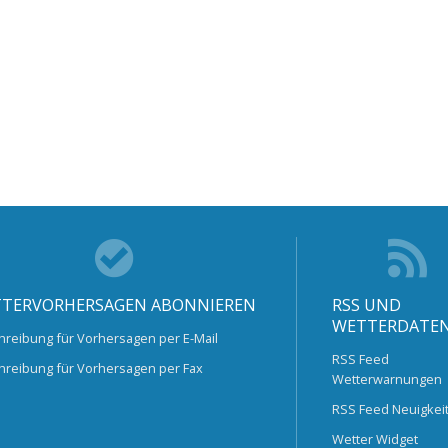
TERVORHERSAGEN ABONNIEREN
RSS UND
WETTERDATE
hreibung für Vorhersagen per E-Mail
RSS Feed
hreibung für Vorhersagen per Fax
Wetterwarnungen
RSS Feed Neuigkei
Wetter Widget