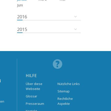
Juni
2016
2015
HILFE
N
Über diese
Nützliche Links
Webseite
Sitemap
Glossar
Rechtliche
ten
Presseraum
Aspekte