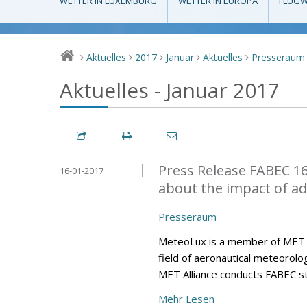
WETTER IN LUXEMBURG
WETTER IN EUROPA
FLUGW
Aktuelles
2017
Januar
Aktuelles
Presseraum
>
>
>
>
>
Aktuelles - Januar 2017
Press Release FABEC 16
16-01-2017
about the impact of a
Presseraum
MeteoLux is a member of MET All
field of aeronautical meteorolo
MET Alliance conducts FABEC s
Mehr Lesen