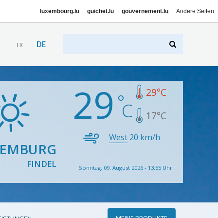
luxembourg.lu
guichet.lu
gouvernement.lu
Andere Seiten
DE
FR
29
29
°C
17
°C
West
20
km/h
XEMBURG
FINDEL
Sonntag, 09. August 2026 - 13:55 Uhr
MEINE PRODUKTE