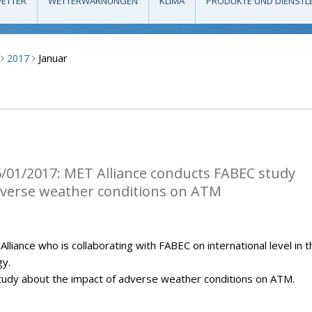
ETTER
WETTERWARNUNGEN
KLIMA
PRODUKTE UND DIENSTL
Januar
2017
>
>
/01/2017: MET Alliance conducts FABEC study
dverse weather conditions on ATM
iance who is collaborating with FABEC on international level in t
gy.
tudy about the impact of adverse weather conditions on ATM.