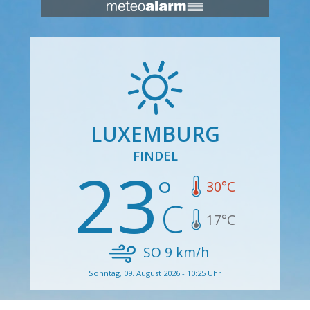
LUXEMBURG
FINDEL
23
30
°C
17
°C
SO
9
km/h
Sonntag, 09. August 2026 - 10:25 Uhr