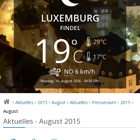
LUXEMBURG
FINDEL
19
29
°C
17
°C
NO
6
km/h
Montag, 10. August 2026 - 04:05 Uhr
Aktuelles
2015
August
Aktuelles
Presseraum
2015
>
>
>
>
>
>
>
August
Aktuelles - August 2015