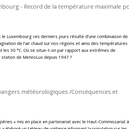
mbourg - Record de la température maximale p
t le Luxembourg ces derniers jours résulte d’une combinaison de
gnation de l’air chaud sur nos régions et ainsi des températures
 les 30 °C. Où se situe-t-on par rapport aux extrêmes de
a station de MeteoLux depuis 1947 ?
: Dangers météorologiques /Conséquences et
péries » mis en place en partenariat avec le Haut-Commissariat à
a élaboré un tableau de vigilance informant la population sur les