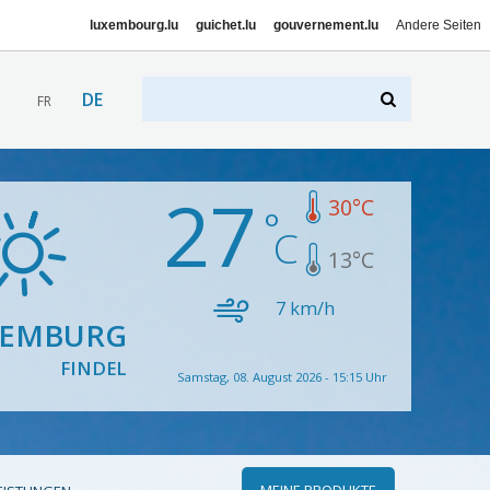
luxembourg.lu
guichet.lu
gouvernement.lu
Andere Seiten
DE
FR
27
30
°C
13
°C
7
km/h
XEMBURG
FINDEL
Samstag, 08. August 2026 - 15:15 Uhr
MEINE PRODUKTE