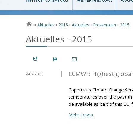
WETTER IN LUXEMBURG
WETTER IN EUROPA
FLUGW
Aktuelles
2015
Aktuelles
Presseraum
2015
>
>
>
>
>
Aktuelles - 2015
ECMWF: Highest global
9-07-2015
Copernicus Climate Change Serv
temperatures over the past thir
be available as part of this E
Mehr Lesen