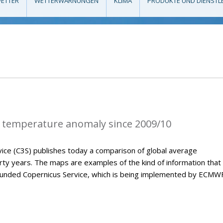
ETTER
WETTERWARNUNGEN
KLIMA
PRODUKTE UND DIENSTL
 temperature anomaly since 2009/10
ice (C3S) publishes today a comparison of global average
ty years. The maps are examples of the kind of information that 
U-funded Copernicus Service, which is being implemented by ECMWF