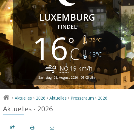
LUXEMBURG
FINDEL
16
26
°C
13
°C
NO
19
km/h
Samstag, 08. August 2026 - 01:05 Uhr
Aktuelles
2026
Aktuelles
Presseraum
2026
>
>
>
>
>
Aktuelles - 2026