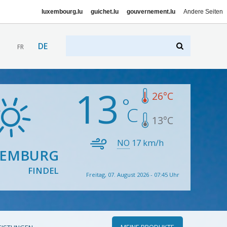
luxembourg.lu
guichet.lu
gouvernement.lu
Andere Seiten
DE
FR
13
26
°C
13
°C
NO
17
km/h
XEMBURG
FINDEL
Freitag, 07. August 2026 - 07:45 Uhr
MEINE PRODUKTE