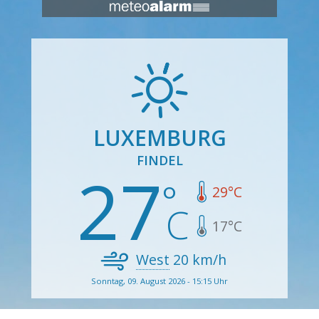
LUXEMBURG
FINDEL
27
29
°C
17
°C
West
20
km/h
Sonntag, 09. August 2026 - 15:15 Uhr