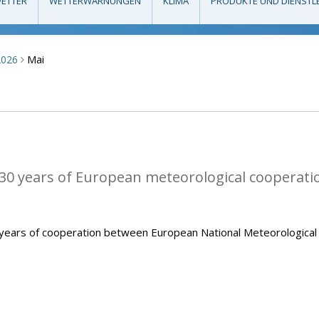
ETTER
WETTERWARNUNGEN
KLIMA
PRODUKTE UND DIENSTL
Mai
2026
>
0 years of European meteorological cooperati
ears of cooperation between European National Meteorological