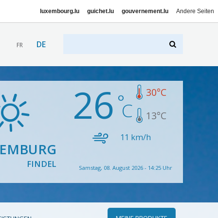
luxembourg.lu
guichet.lu
gouvernement.lu
Andere Seiten
DE
FR
26
30
°C
13
°C
11
km/h
XEMBURG
FINDEL
Samstag, 08. August 2026 - 14:25 Uhr
MEINE PRODUKTE