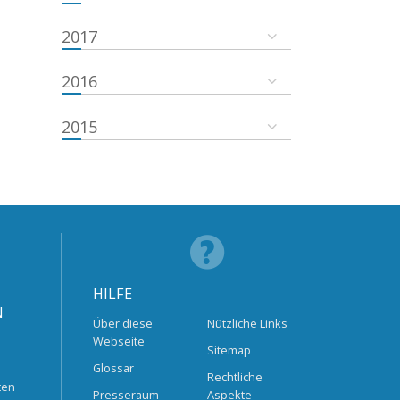
2017
2016
2015
HILFE
N
Über diese
Nützliche Links
Webseite
Sitemap
Glossar
Rechtliche
ten
Presseraum
Aspekte