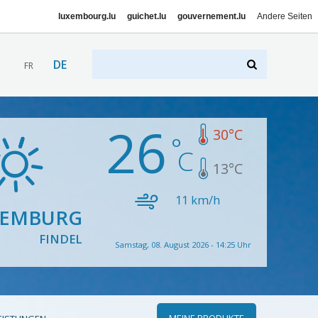
luxembourg.lu
guichet.lu
gouvernement.lu
Andere Seiten
DE
FR
26
30
°C
13
°C
11
km/h
XEMBURG
FINDEL
Samstag, 08. August 2026 - 14:25 Uhr
MEINE PRODUKTE