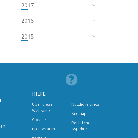
2017
2016
2015
HILFE
N
Über diese
Nützliche Links
Webseite
Sitemap
Glossar
Rechtliche
ten
Presseraum
Aspekte