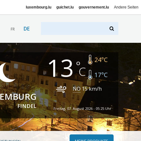
luxembourg.lu
guichet.lu
gouvernement.lu
Andere Seiten
DE
FR
13
24
°C
17
°C
NO
15
km/h
XEMBURG
FINDEL
Freitag, 07. August 2026 - 05:25 Uhr
MEINE PRODUKTE