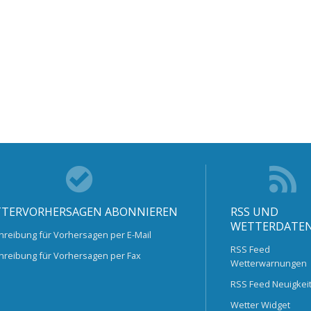
TERVORHERSAGEN ABONNIEREN
RSS UND
WETTERDATE
hreibung für Vorhersagen per E-Mail
RSS Feed
hreibung für Vorhersagen per Fax
Wetterwarnungen
RSS Feed Neuigkei
Wetter Widget