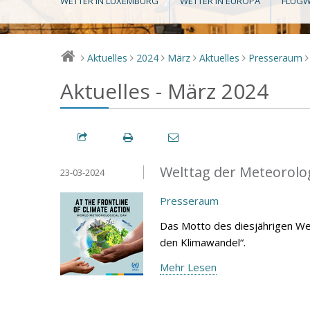
WETTER IN LUXEMBURG
WETTER IN EUROPA
FLUGW
Aktuelles
2024
März
Aktuelles
Presseraum
>
>
>
>
>
>
Aktuelles - März 2024
Welttag der Meteorolo
23-03-2024
Presseraum
Das Motto des diesjährigen We
den Klimawandel“.
Mehr Lesen