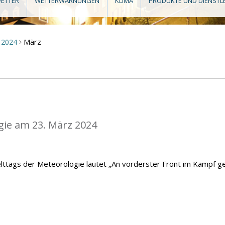
ETTER
WETTERWARNUNGEN
KLIMA
PRODUKTE UND DIENSTL
März
2024
>
gie am 23. März 2024
lttags der Meteorologie lautet „An vorderster Front im Kampf g