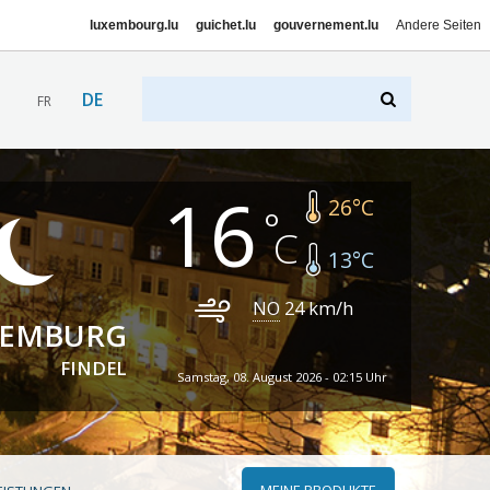
luxembourg.lu
guichet.lu
gouvernement.lu
Andere Seiten
DE
FR
16
26
°C
13
°C
NO
24
km/h
XEMBURG
FINDEL
Samstag, 08. August 2026 - 02:15 Uhr
MEINE PRODUKTE