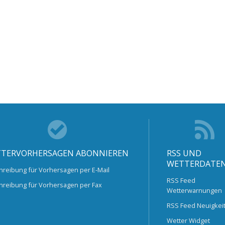
TERVORHERSAGEN ABONNIEREN
RSS UND
WETTERDATE
hreibung für Vorhersagen per E-Mail
RSS Feed
hreibung für Vorhersagen per Fax
Wetterwarnungen
RSS Feed Neuigkei
Wetter Widget