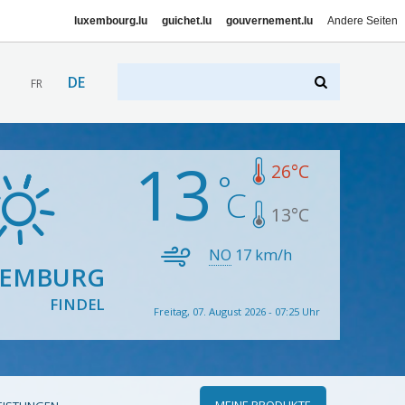
luxembourg.lu
guichet.lu
gouvernement.lu
Andere Seiten
DE
FR
13
26
°C
13
°C
NO
17
km/h
XEMBURG
FINDEL
Freitag, 07. August 2026 - 07:25 Uhr
MEINE PRODUKTE