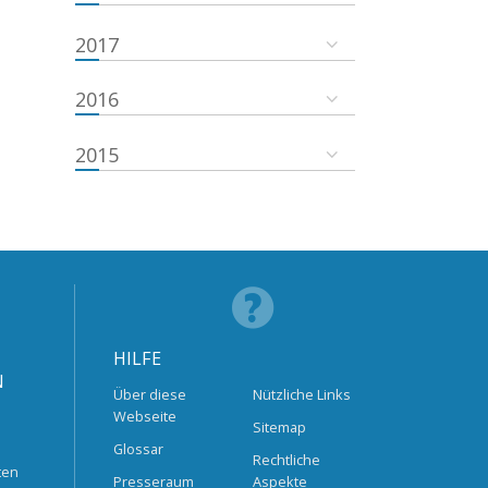
2017
2016
2015
HILFE
N
Über diese
Nützliche Links
Webseite
Sitemap
Glossar
Rechtliche
ten
Presseraum
Aspekte