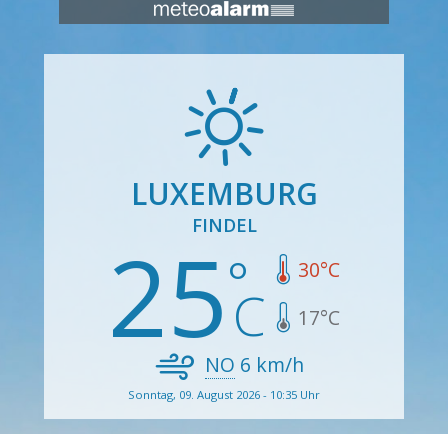
LUXEMBURG
FINDEL
25
30
°C
17
°C
NO
6
km/h
Sonntag, 09. August 2026 - 10:35 Uhr