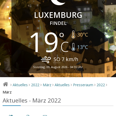
LUXEMBURG
FINDEL
19
30
°C
13
°C
SO
7
km/h
Sonntag, 09. August 2026 - 04:55 Uhr
Aktuelles
2022
März
Aktuelles
Presseraum
2022
>
>
>
>
>
>
>
März
Aktuelles - März 2022