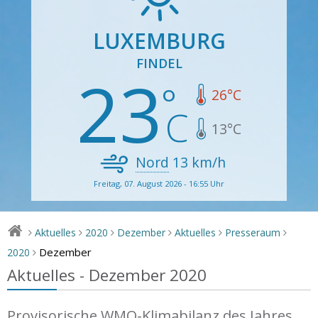
LUXEMBURG
FINDEL
23
26
°C
13
°C
Nord
13
km/h
Freitag, 07. August 2026 - 16:55 Uhr
Aktuelles
2020
Dezember
Aktuelles
Presseraum
>
>
>
>
>
>
Dezember
2020
>
Aktuelles - Dezember 2020
Provisorische WMO-Klimabilanz des Jahres