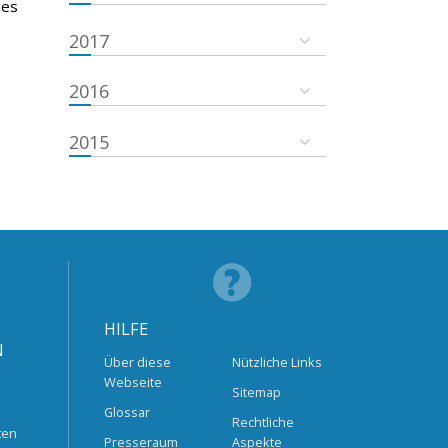
ies
2017
2016
2015
HILFE
N
Über diese
Nützliche Links
Webseite
Sitemap
Glossar
Rechtliche
ten
Presseraum
Aspekte