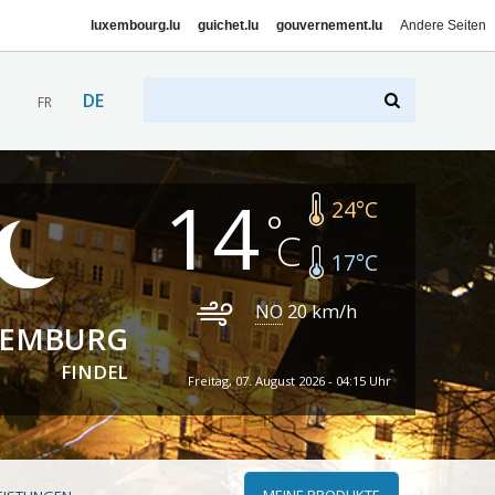
luxembourg.lu
guichet.lu
gouvernement.lu
Andere Seiten
DE
FR
14
24
°C
17
°C
NO
20
km/h
XEMBURG
FINDEL
Freitag, 07. August 2026 - 04:15 Uhr
MEINE PRODUKTE