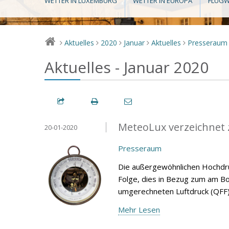
WETTER IN LUXEMBURG
WETTER IN EUROPA
FLUGW
Aktuelles
2020
Januar
Aktuelles
Presseraum
>
>
>
>
>
Aktuelles - Januar 2020
MeteoLux verzeichnet 
20-01-2020
Presseraum
Die außergewöhnlichen Hochdru
Folge, dies in Bezug zum am 
umgerechneten Luftdruck (QFF)
Mehr Lesen