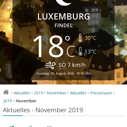
LUXEMBURG
FINDEL
18
30
°C
13
°C
SO
7
km/h
Sonntag, 09. August 2026 - 05:05 Uhr
Aktuelles
2019
November
Aktuelles
Presseraum
>
>
>
>
>
>
November
2019
>
Aktuelles - November 2019