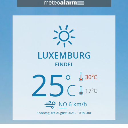
LUXEMBURG
FINDEL
25
30
°C
17
°C
NO
6
km/h
Sonntag, 09. August 2026 - 10:55 Uhr