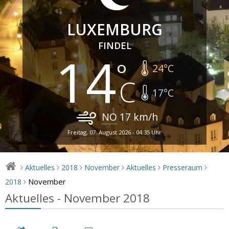
LUXEMBURG
FINDEL
14
24
°C
17
°C
NO
17
km/h
Freitag, 07. August 2026 - 04:35 Uhr
Aktuelles
2018
November
Aktuelles
Presseraum
>
>
>
>
>
>
November
2018
>
Aktuelles - November 2018