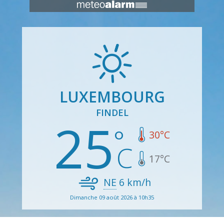
LUXEMBOURG
FINDEL
25
30
°C
17
°C
NE
6
km/h
Dimanche 09 août 2026 à 10h35