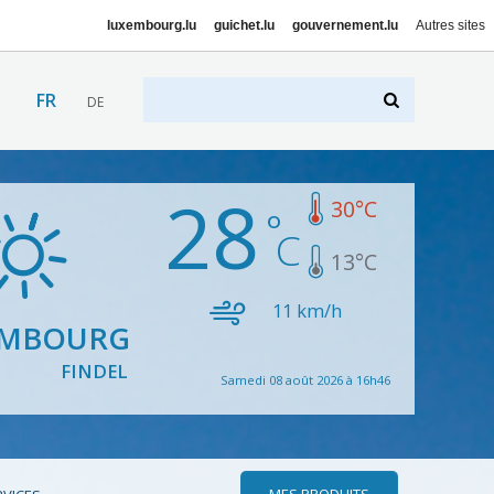
luxembourg.lu
guichet.lu
gouvernement.lu
Autres sites
FR
DE
28
30
°C
13
°C
11
km/h
EMBOURG
FINDEL
Samedi 08 août 2026 à 16h46
MES PRODUITS