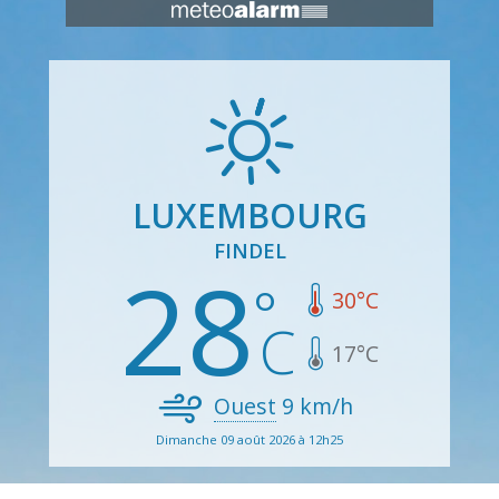
LUXEMBOURG
FINDEL
28
30
°C
17
°C
Ouest
9
km/h
Dimanche 09 août 2026 à 12h25