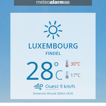
LUXEMBOURG
FINDEL
28
30
°C
17
°C
Ouest
9
km/h
Dimanche 09 août 2026 à 12h25