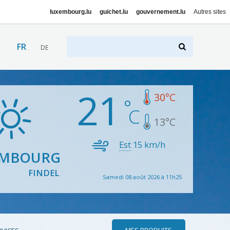
luxembourg.lu
guichet.lu
gouvernement.lu
Autres sites
FR
DE
21
30
°C
13
°C
Est
15
km/h
EMBOURG
FINDEL
Samedi 08 août 2026 à 11h25
MES PRODUITS