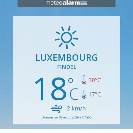
LUXEMBOURG
FINDEL
18
30
°C
17
°C
2
km/h
Dimanche 09 août 2026 à 07h55