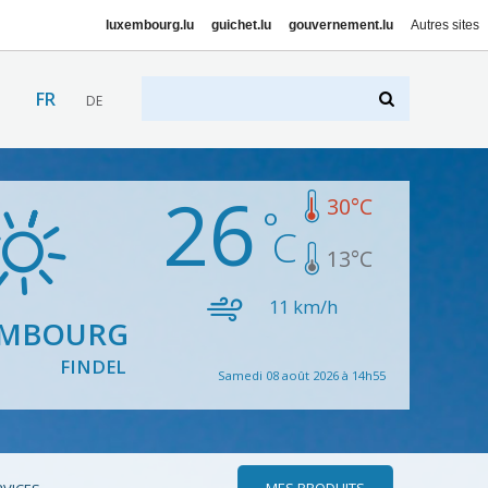
luxembourg.lu
guichet.lu
gouvernement.lu
Autres sites
FR
DE
26
30
°C
13
°C
11
km/h
EMBOURG
FINDEL
Samedi 08 août 2026 à 14h55
MES PRODUITS