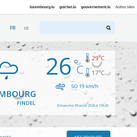
luxembourg.lu
guichet.lu
gouvernement.lu
Autres sites
FR
DE
26
29
°C
17
°C
SO
19
km/h
EMBOURG
FINDEL
Dimanche 09 août 2026 à 15h35
MES PRODUITS