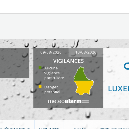
09/08/2026
10/08/2026
VIGILANCES
Aucune
vigilance
particulière
LUX
Danger
potentiel