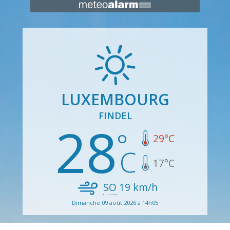
LUXEMBOURG
FINDEL
28
29
°C
17
°C
SO
19
km/h
Dimanche 09 août 2026 à 14h05