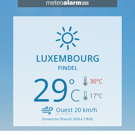
LUXEMBOURG
FINDEL
29
30
°C
17
°C
Ouest
20
km/h
Dimanche 09 août 2026 à 13h05