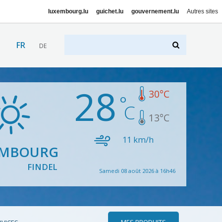
luxembourg.lu
guichet.lu
gouvernement.lu
Autres sites
FR
DE
28
30
°C
13
°C
11
km/h
EMBOURG
FINDEL
Samedi 08 août 2026 à 16h46
MES PRODUITS