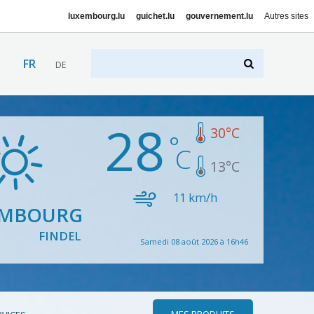
luxembourg.lu
guichet.lu
gouvernement.lu
Autres sites
FR
DE
28
30
°C
13
°C
11
km/h
EMBOURG
FINDEL
Samedi 08 août 2026 à 16h46
MES PRODUITS