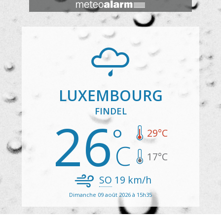
LUXEMBOURG
FINDEL
26
29
°C
17
°C
SO
19
km/h
Dimanche 09 août 2026 à 15h35