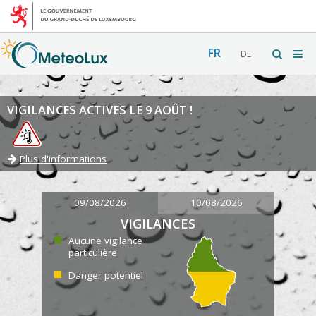
FR
DE
VIGILANCES ACTIVES LE 9 AOÛT !
Plus d'informations
09/08/2026
10/08/2026
VIGILANCES
Aucune vigilance
particulière
Danger potentiel