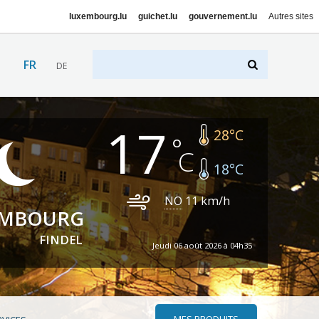
luxembourg.lu
guichet.lu
gouvernement.lu
Autres sites
FR
DE
17
28
°C
18
°C
NO
11
km/h
EMBOURG
FINDEL
Jeudi 06 août 2026 à 04h35
MES PRODUITS