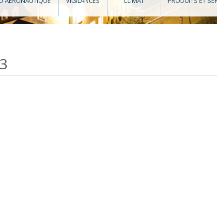
O AÉRONAUTIQUE
VIGILANCES
CLIMAT
PRODUITS ET SE
23