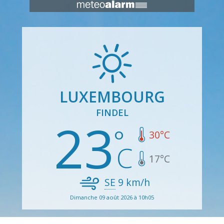
LUXEMBOURG
FINDEL
23
30
°C
17
°C
SE
9
km/h
Dimanche 09 août 2026 à 10h05