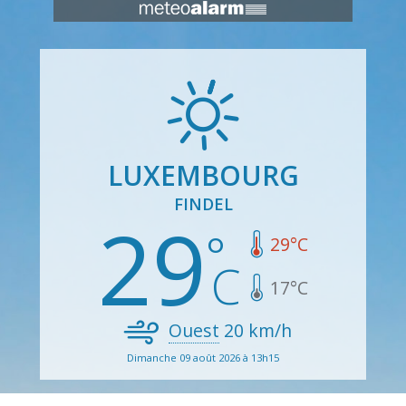
LUXEMBOURG
FINDEL
29
29
°C
17
°C
Ouest
20
km/h
Dimanche 09 août 2026 à 13h15