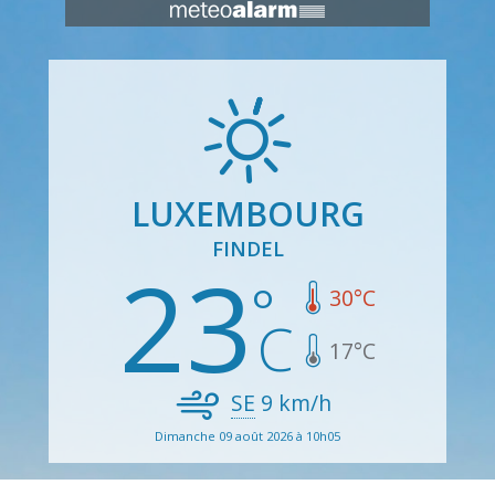
LUXEMBOURG
FINDEL
23
30
°C
17
°C
SE
9
km/h
Dimanche 09 août 2026 à 10h05