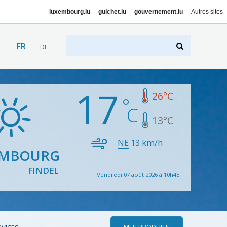
luxembourg.lu
guichet.lu
gouvernement.lu
Autres sites
FR
DE
17
26
°C
13
°C
NE
13
km/h
EMBOURG
FINDEL
Vendredi 07 août 2026 à 10h45
MES PRODUITS