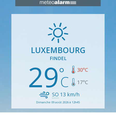
LUXEMBOURG
FINDEL
29
30
°C
17
°C
SO
13
km/h
Dimanche 09 août 2026 à 12h45