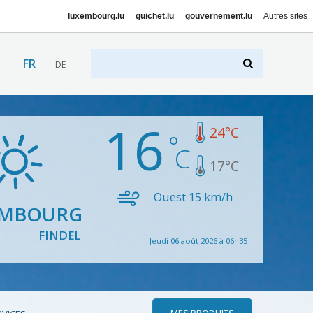
luxembourg.lu
guichet.lu
gouvernement.lu
Autres sites
FR
DE
16
24
°C
17
°C
Ouest
15
km/h
EMBOURG
FINDEL
Jeudi 06 août 2026 à 06h35
MES PRODUITS