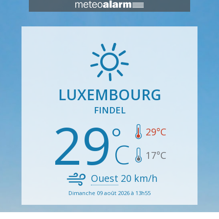
LUXEMBOURG
FINDEL
29
29
°C
17
°C
Ouest
20
km/h
Dimanche 09 août 2026 à 13h55