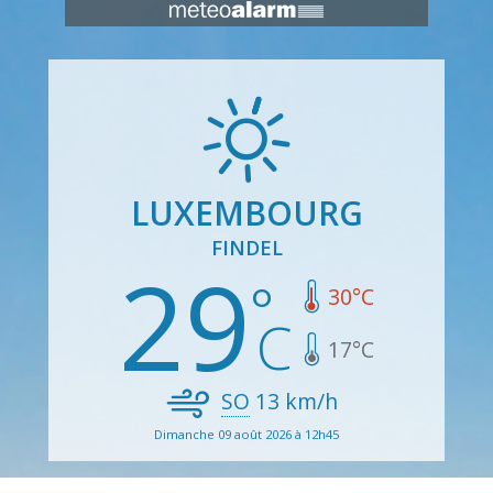
LUXEMBOURG
FINDEL
29
30
°C
17
°C
SO
13
km/h
Dimanche 09 août 2026 à 12h45