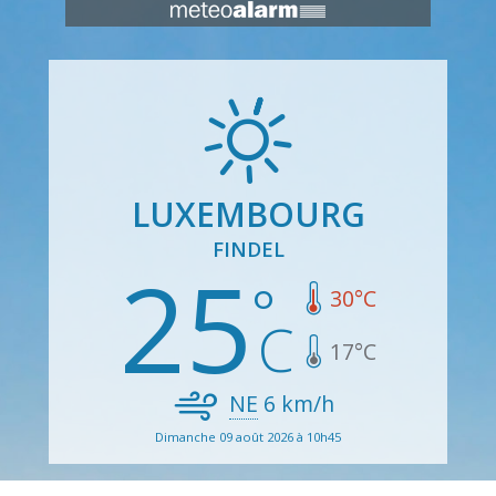
LUXEMBOURG
FINDEL
25
30
°C
17
°C
NE
6
km/h
Dimanche 09 août 2026 à 10h45