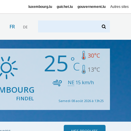
luxembourg.lu
guichet.lu
gouvernement.lu
Autres sites
FR
DE
25
30
°C
13
°C
NE
15
km/h
EMBOURG
FINDEL
Samedi 08 août 2026 à 13h25
MES PRODUITS