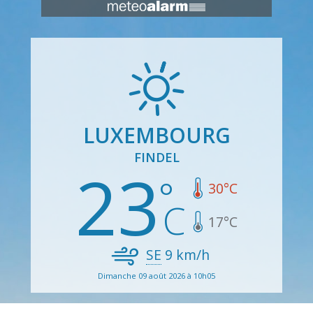
LUXEMBOURG
FINDEL
23
30
°C
17
°C
SE
9
km/h
Dimanche 09 août 2026 à 10h05